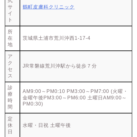
式
サ
鶴町皮膚科クリニック
イ
ト
所
在
茨城県土浦市荒川沖西1-17-4
地
ア
ク
JR常磐線荒川沖駅から徒歩７分
セ
ス
診
AM9:00～PM0:10 PM3:00～PM7:00 (火曜・
療
金曜午後PM3:00～PM6:00 土曜日AM9:00～
時
PM0:30)
間
定
休
水曜・日祝 土曜午後
日