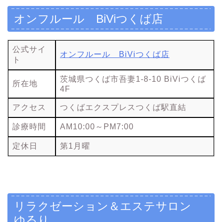
オンフルール BiViつくば店
公式サイ
オンフルール BiViつくば店
ト
茨城県つくば市吾妻1-8-10 BiViつくば
所在地
4F
アクセス
つくばエクスプレスつくば駅直結
診療時間
AM10:00～PM7:00
定休日
第1月曜
リラクゼーション＆エステサロン
ゆるり