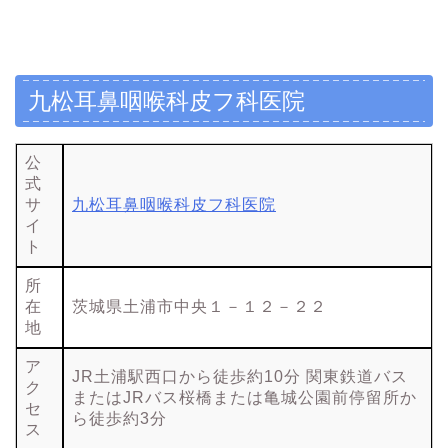
九松耳鼻咽喉科皮フ科医院
公
式
サ
九松耳鼻咽喉科皮フ科医院
イ
ト
所
在
茨城県土浦市中央１－１２－２２
地
ア
JR土浦駅西口から徒歩約10分 関東鉄道バス
ク
またはJRバス桜橋または亀城公園前停留所か
セ
ら徒歩約3分
ス