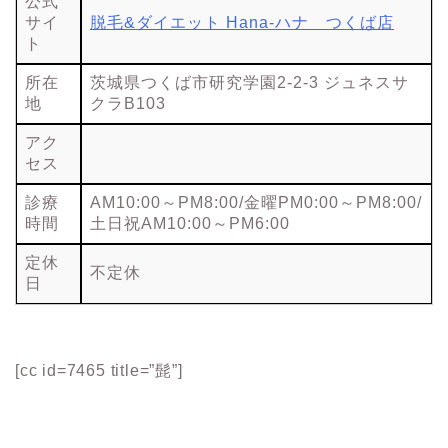
公式
サイ
脱毛&ダイエット Hana-ハナ つくば店
ト
所在
茨城県つくば市研究学園2-2-3 ジュネスサ
地
クラB103
アク
セス
診療
AM10:00～PM8:00/金曜PM0:00～PM8:00/
時間
土日祝AM10:00～PM6:00
定休
不定休
日
[cc id=7465 title=”髭”]