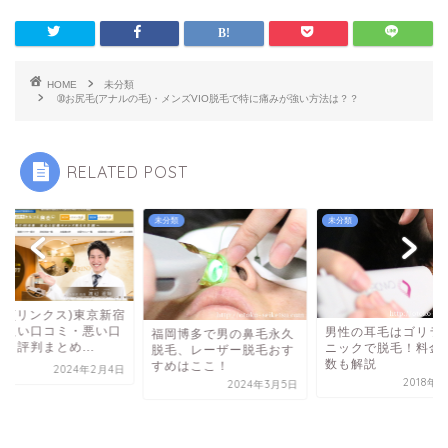
HOME
未分類
➉お尻毛(アナルの毛)・メンズVIO脱毛で特に痛みが強い方法は？？
RELATED POST
類
未分類
未分類
NX(リンクス)東京新宿
の良い口コミ・悪い口
男性の耳毛はゴリラ
福岡博多で男の鼻毛永久
・評判まとめ...
ニックで脱毛！料金
脱毛、レーザー脱毛おす
数も解説
すめはここ！
2024年2月4日
2018年
2024年3月5日