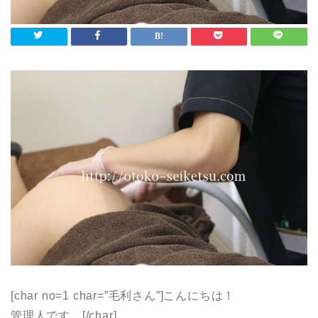
[char no=1 char=”毛利さん”]こんにちは！
管理人です。[/char]