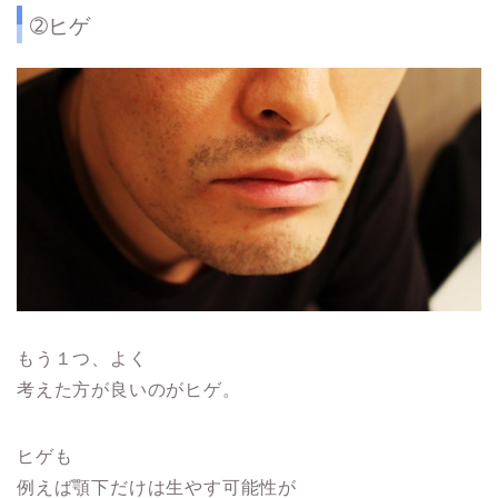
➁ヒゲ
もう１つ、よく
考えた方が良いのがヒゲ。
ヒゲも
例えば顎下だけは生やす可能性が