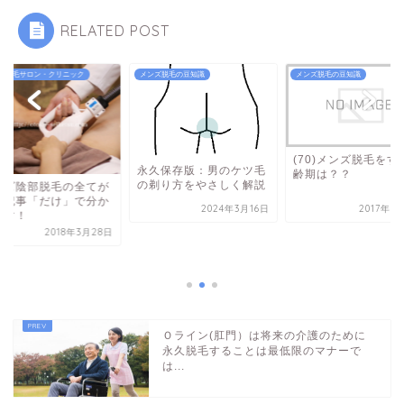
RELATED POST
ズ脱毛サロン・クリニック
メンズ脱毛の豆知識
メンズ脱毛の豆知識
(70)メンズ脱毛をす
永久保存版：男のケツ毛
齢期は？？
の剃り方をやさしく解説
ンズ陰部脱毛の全てが
の記事「だけ」で分か
2024年3月16日
2017年1
ます！
2018年3月28日
Ｏライン(肛門）は将来の介護のために
永久脱毛することは最低限のマナーで
は...