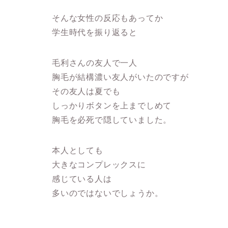
そんな女性の反応もあってか
学生時代を振り返ると
毛利さんの友人で一人
胸毛が結構濃い友人がいたのですが
その友人は夏でも
しっかりボタンを上までしめて
胸毛を必死で隠していました。
本人としても
大きなコンプレックスに
感じている人は
多いのではないでしょうか。