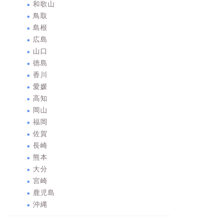
和歌山
鳥取
島根
広島
山口
徳島
香川
愛媛
高知
岡山
福岡
佐賀
長崎
熊本
大分
宮崎
鹿児島
沖縄