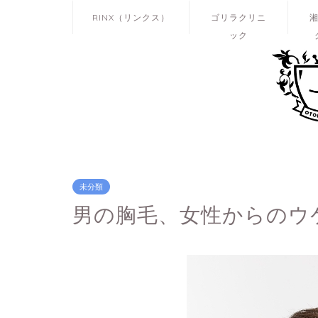
RINX（リンクス）
ゴリラクリニ
ック
未分類
男の胸毛、女性からのウ