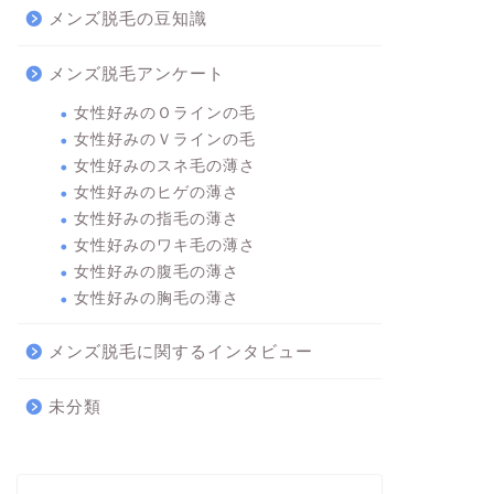
メンズ脱毛の豆知識
メンズ脱毛アンケート
女性好みのＯラインの毛
女性好みのＶラインの毛
女性好みのスネ毛の薄さ
女性好みのヒゲの薄さ
女性好みの指毛の薄さ
女性好みのワキ毛の薄さ
女性好みの腹毛の薄さ
女性好みの胸毛の薄さ
メンズ脱毛に関するインタビュー
未分類