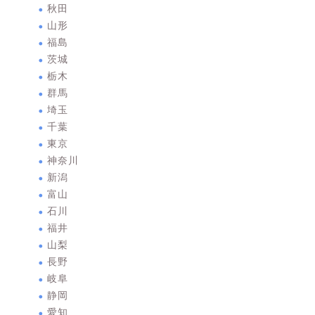
秋田
山形
福島
茨城
栃木
群馬
埼玉
千葉
東京
神奈川
新潟
富山
石川
福井
山梨
長野
岐阜
静岡
愛知