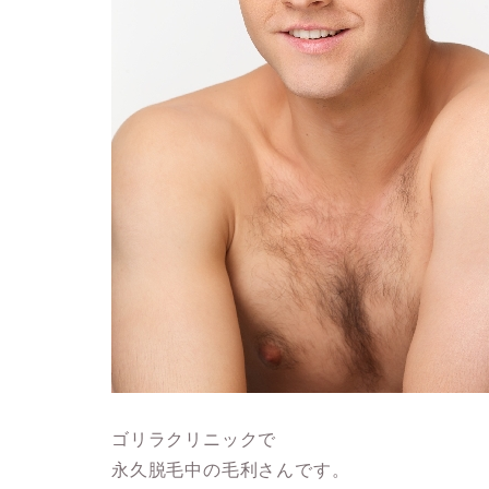
ゴリラクリニックで
永久脱毛中の毛利さんです。