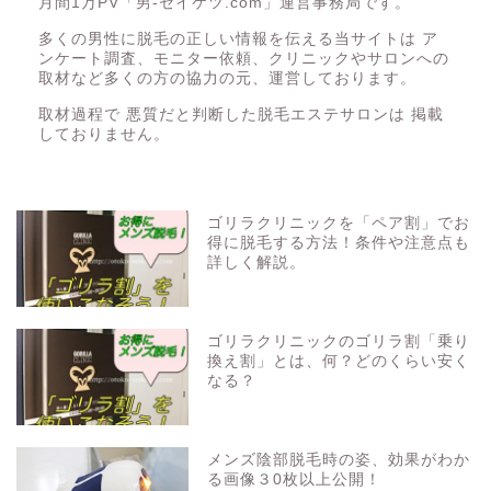
月間1万PV「男-セイケツ.com」運営事務局です。
多くの男性に脱毛の正しい情報を伝える当サイトは ア
ンケート調査、モニター依頼、クリニックやサロンへの
取材など多くの方の協力の元、運営しております。
取材過程で 悪質だと判断した脱毛エステサロンは 掲載
しておりません。
ゴリラクリニックを「ペア割」でお
得に脱毛する方法！条件や注意点も
詳しく解説。
ゴリラクリニックのゴリラ割「乗り
換え割」とは、何？どのくらい安く
なる？
メンズ陰部脱毛時の姿、効果がわか
る画像３0枚以上公開！