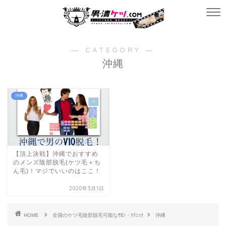
― CATEGORY ―
沖縄
沖縄
【頂上決戦】沖縄でおすすめ
のメンズ陰部脱毛(ケツ毛＋ち
ん毛)！マジでいいのはここ！
2020年3月1日
HOME
全国のケツ毛陰部脱毛可能なｻﾛﾝ・ｸﾘﾆｯｸ
沖縄