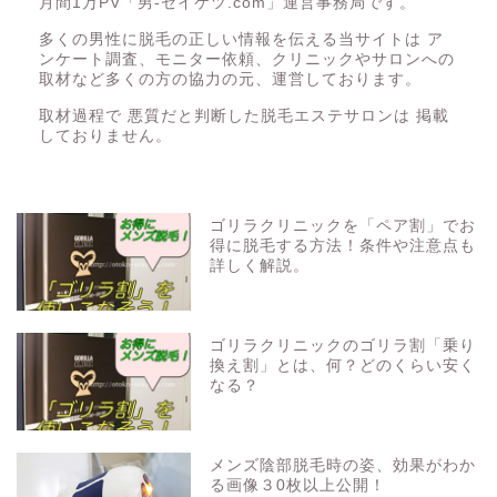
月間1万PV「男-セイケツ.com」運営事務局です。
多くの男性に脱毛の正しい情報を伝える当サイトは ア
ンケート調査、モニター依頼、クリニックやサロンへの
取材など多くの方の協力の元、運営しております。
取材過程で 悪質だと判断した脱毛エステサロンは 掲載
しておりません。
ゴリラクリニックを「ペア割」でお
得に脱毛する方法！条件や注意点も
詳しく解説。
ゴリラクリニックのゴリラ割「乗り
換え割」とは、何？どのくらい安く
なる？
メンズ陰部脱毛時の姿、効果がわか
る画像３0枚以上公開！