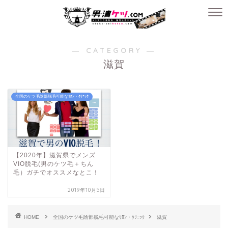
― CATEGORY ―
滋賀
全国のケツ毛陰部脱毛可能なｻﾛﾝ・ｸﾘﾆｯｸ
【2020年】滋賀県でメンズ
VIO脱毛(男のケツ毛＋ちん
毛）ガチでオススメなとこ！
2019年10月5日
HOME
全国のケツ毛陰部脱毛可能なｻﾛﾝ・ｸﾘﾆｯｸ
滋賀