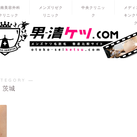
湘南美容外科
メンズリゼク
中央クリニッ
メディ
クリニック
リニック
ク
キンク
ATEGORY ―
茨城